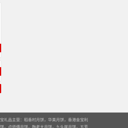
宝礼品主营：稻香村月饼，华美月饼，香港金宝利
饼，卢师傅月饼，陶老大月饼，九头崖月饼，五芳