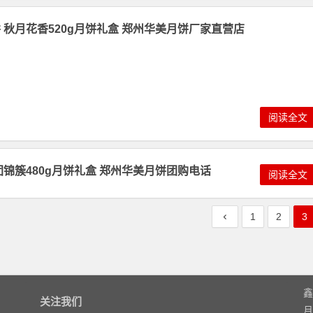
 秋月花香520g月饼礼盒 郑州华美月饼厂家直营店
阅读全文
团锦簇480g月饼礼盒 郑州华美月饼团购电话
阅读全文
1
2
3
鑫
关注我们
月