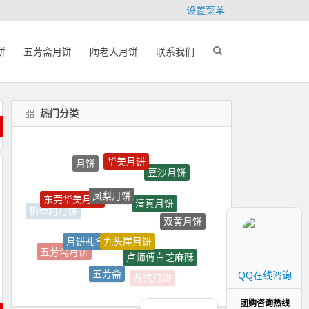
设置菜单
饼
五芳斋月饼
陶老大月饼
联系我们
热门分类
华美月饼
月饼
豆沙月饼
凤梨月饼
东莞华美月饼
清真月饼
稻香村月饼
双黄月饼
九头崖月饼
月饼礼盒
五芳斋月饼
卢师傅白芝麻酥
五芳斋
QQ在线咨询
苏式月饼
陶老大月饼
团购咨询热线