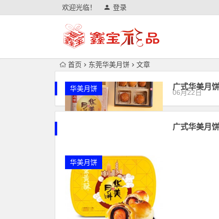
欢迎光临！
登录
首页
东莞华美月饼
文章
广式华美月饼
华美月饼
06月22日
广式华美月饼
华美月饼