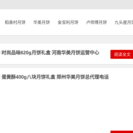
稻香村月饼
华美月饼
金宝利月饼
卢师傅月饼
九头崖月
 时尚品味620g月饼礼盒 河南华美月饼运营中心
阅读全文
 蛋黄酥400g八块月饼礼盒 郑州华美月饼总代理电话