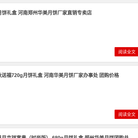
g月饼礼盒 河南郑州华美月饼厂家直销专卖店
阅读全文
秋送福720g月饼礼盒 河南华美月饼厂家办事处 团购价格
阅读全文
恩月吉祥富贵（时尚版） 680g月饼礼盒 郑州华美月饼团购总