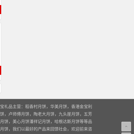
宝礼品主营：稻香村月饼，华美月饼，香港金宝利
饼，卢师傅月饼，陶老大月饼，九头崖月饼，五芳
月饼，美心月饼潘祥记月饼，哈根达斯月饼等等品
月饼，我们以最好的产品来回馈社会，欢迎前来咨