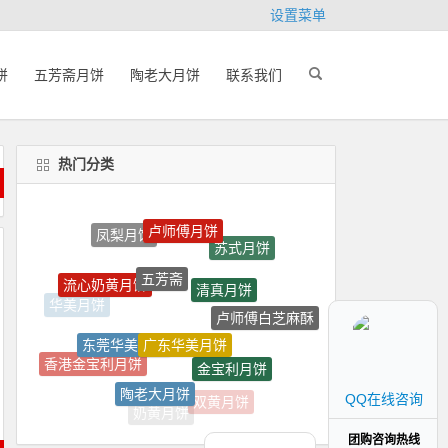
设置菜单
饼
五芳斋月饼
陶老大月饼
联系我们
热门分类
卢师傅月饼
凤梨月饼
苏式月饼
五芳斋
清真月饼
流心奶黄月饼
华美月饼
卢师傅白芝麻酥
广东华美月饼
东莞华美月饼
金宝利月饼
香港金宝利月饼
陶老大月饼
双黄月饼
QQ在线咨询
奶黄月饼
团购咨询热线