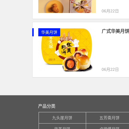
06月22日
广式华美月饼
华美月饼
06月22日
产品分类
九头崖月饼
五芳斋月饼