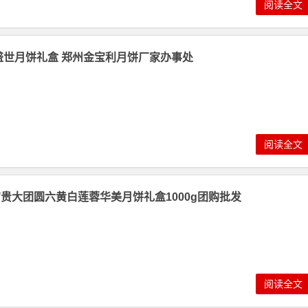
阅读全文
盛世月饼礼盒 郑州金宝利月饼厂家办事处
阅读全文
贵大团圆六黄白莲蓉华美月饼礼盒1000g团购批发
阅读全文