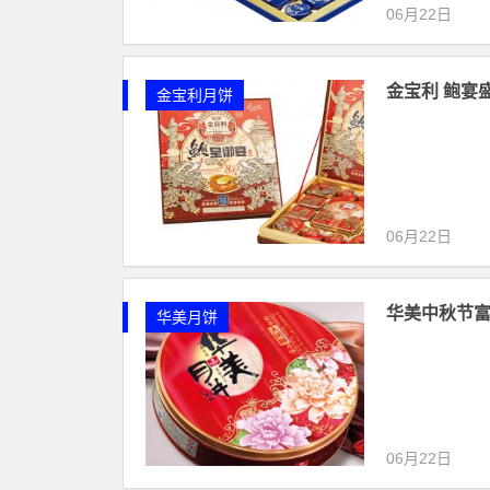
06月22日
金宝利 鲍宴
金宝利月饼
06月22日
华美中秋节富
华美月饼
06月22日