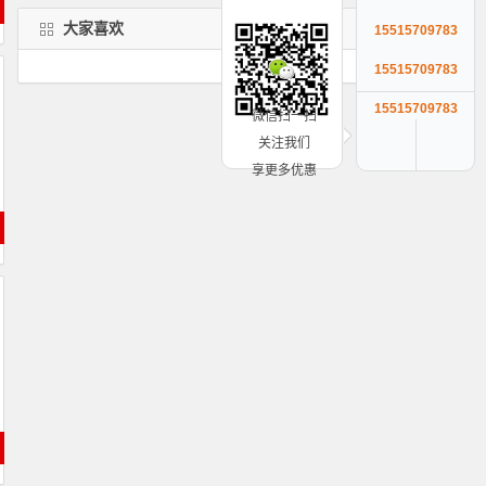
大家喜欢
15515709783
15515709783
15515709783
微信扫一扫
关注我们
享更多优惠