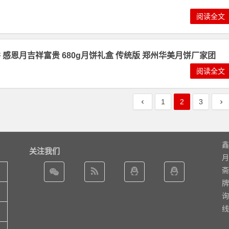
阅读全文
 感恩月吉祥富贵 680g月饼礼盒 传统版 郑州华美月饼厂家团
阅读全文
1
2
3
鑫
关注我们
月
斋
牌
询
线