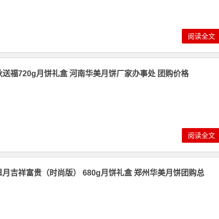
阅读全文
秋送福720g月饼礼盒 河南华美月饼厂家办事处 团购价格
阅读全文
恩月吉祥富贵（时尚版） 680g月饼礼盒 郑州华美月饼团购总