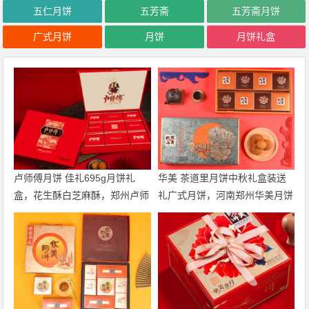
五仁月饼
五芳斋
五芳斋月饼
广式月饼
月饼
月饼礼盒
卢师傅月饼 佳礼695g月饼礼
华美 茶道里月饼中秋礼盒装送
盒，花生酥白芝麻酥，郑州卢师
礼广式月饼，河南郑州华美月饼
傅月饼厂家总代理
厂家电话