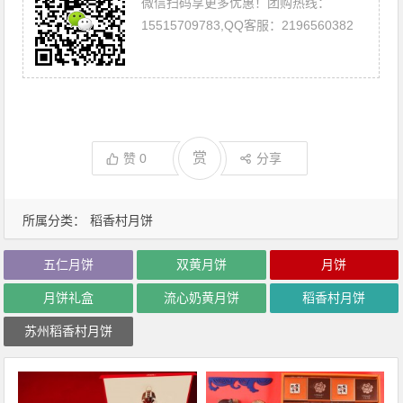
微信扫码享更多优惠！团购热线：
15515709783,QQ客服：2196560382
赏
赞
0
分享
所属分类：
稻香村月饼
五仁月饼
双黄月饼
月饼
月饼礼盒
流心奶黄月饼
稻香村月饼
苏州稻香村月饼