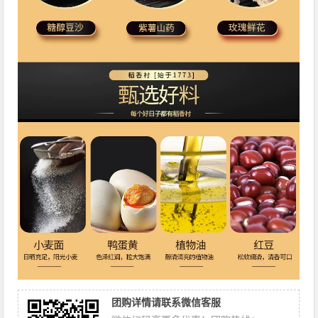
团购详情请联系微信客服