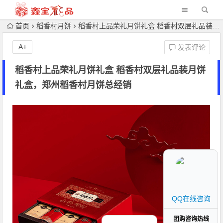
首页
稻香村月饼
稻香村上品荣礼月饼礼盒 稻香村双层礼品装月饼礼盒，郑州稻香村月饼总经销
A+
发表评论
稻香村上品荣礼月饼礼盒 稻香村双层礼品装月饼
礼盒，郑州稻香村月饼总经销
QQ在线咨询
团购咨询热线