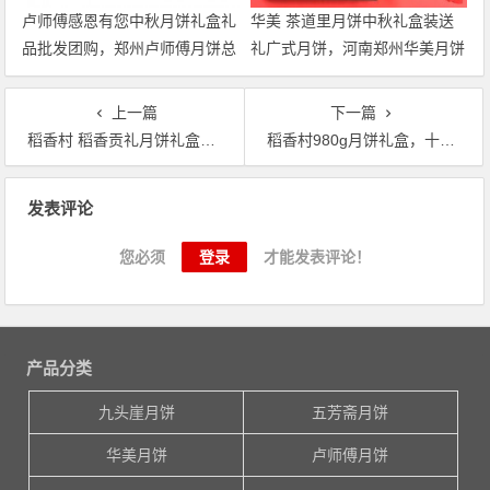
卢师傅感恩有您中秋月饼礼盒礼
华美 茶道里月饼中秋礼盒装送
品批发团购，郑州卢师傅月饼总
礼广式月饼，河南郑州华美月饼
代理
厂家电话
上一篇
下一篇
稻香村 稻香贡礼月饼礼盒1320g礼品装 河南稻香村月饼厂家团购
稻香村980g月饼礼盒，十全尊礼稻香村月饼礼盒，郑州稻香村月饼批发
文章导航
发表评论
您必须
登录
才能发表评论！
产品分类
九头崖月饼
五芳斋月饼
华美月饼
卢师傅月饼