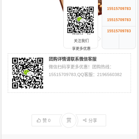
15515709783
15515709783
15515709783
微信扫一扫
关注我们
享更多优惠
团购详情请联系微信客服
微信扫码享更多优惠！团购热线：
15515709783,QQ客服：2196560382
赏
赞
0
分享