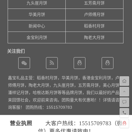
九头崖月饼
五芳斋月饼
华美月饼
卢师傅月饼
新闻中心
稻香村月饼
金宝利月饼
陶老大月饼
关注我们
鑫宝礼品主营：稻香村月饼，华美月饼，香港金宝利月饼，卢
师傅月饼，陶老大月饼，九头崖月饼，五芳斋月饼，美心月饼
潘祥记月饼，哈根达斯月饼等等品牌月饼，我们以最好的产品
来回馈社会，欢迎前来咨询。团购量大有优惠哟！！详情请咨
询客服！ 团购热线：15515709783
营业执照
大客户热线：15515709783（微
信）更多优惠请致电！