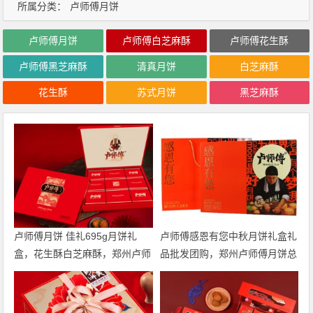
所属分类：
卢师傅月饼
卢师傅月饼
卢师傅白芝麻酥
卢师傅花生酥
卢师傅黑芝麻酥
清真月饼
白芝麻酥
花生酥
苏式月饼
黑芝麻酥
卢师傅月饼 佳礼695g月饼礼
卢师傅感恩有您中秋月饼礼盒礼
盒，花生酥白芝麻酥，郑州卢师
品批发团购，郑州卢师傅月饼总
傅月饼厂家总代理
代理