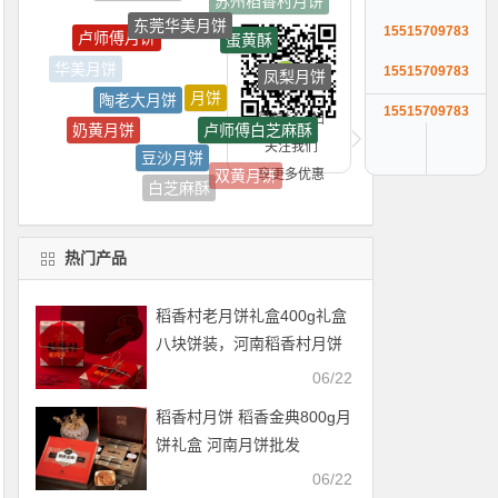
卢师傅月饼
月饼
15515709783
陶老大月饼
凤梨月饼
卢师傅白芝麻酥
15515709783
豆沙月饼
奶黄月饼
15515709783
金宝利月饼
微信扫一扫
双黄月饼
白芝麻酥
关注我们
五芳斋月饼
九头崖月饼
享更多优惠
卢师傅黑芝麻酥
热门产品
稻香村老月饼礼盒400g礼盒
八块饼装，河南稻香村月饼
厂家总代理
06/22
稻香村月饼 稻香金典800g月
饼礼盒 河南月饼批发
06/22