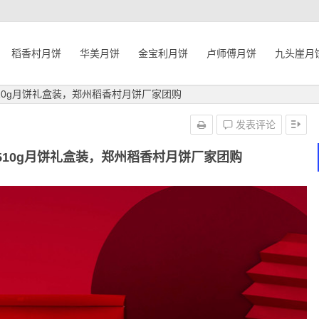
稻香村月饼
华美月饼
金宝利月饼
卢师傅月饼
九头崖月
10g月饼礼盒装，郑州稻香村月饼厂家团购
发表评论
10g月饼礼盒装，郑州稻香村月饼厂家团购