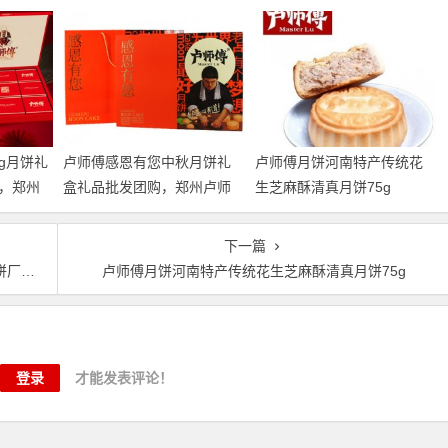
5g月饼礼
卢师傅感恩有您中秋月饼礼
卢师傅月饼河南特产传统花
，郑州
盒礼品批发团购，郑州卢师
生芝麻酥清真月饼75g
理
傅月饼总代理
下一篇
事处
卢师傅月饼河南特产传统花生芝麻酥清真月饼75g
登录
才能发表评论！