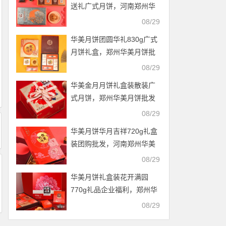
送礼广式月饼，河南郑州华
美月饼厂家电话
08/29
华美月饼团圆华礼830g广式
月饼礼盒，郑州华美月饼批
发
08/29
华美金月月饼礼盒装散装广
式月饼，郑州华美月饼批发
团购价格
08/29
华美月饼华月吉祥720g礼盒
装团购批发，河南郑州华美
月饼批发
08/29
华美月饼礼盒装花开满园
770g礼品企业福利，郑州华
美月饼厂家批发
08/29