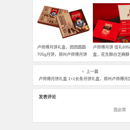
卢师傅月饼礼盒，团团圆圆
卢师傅月饼 佳礼69
705g月饼，郑州卢师傅月饼
盒，花生酥白芝麻酥
总代理
卢师傅月饼厂家总代
上一篇
卢师傅月饼礼盒 1+1长条月饼礼盒，郑州卢师傅月饼厂家办
发表评论
您必须