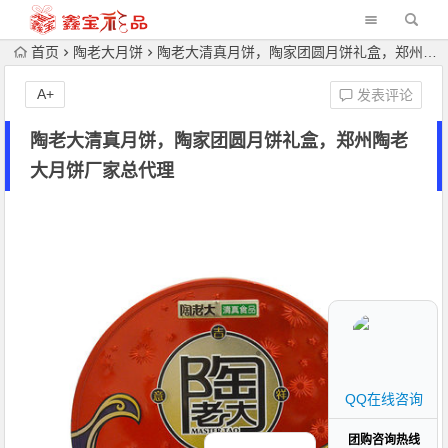
首页
陶老大月饼
陶老大清真月饼，陶家团圆月饼礼盒，郑州陶老大月饼厂家总代理
A+
发表评论
陶老大清真月饼，陶家团圆月饼礼盒，郑州陶老
大月饼厂家总代理
QQ在线咨询
团购咨询热线