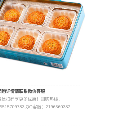
团购详情请联系微信客服
微信扫码享更多优惠！团购热线：
5515709783,QQ客服：2196560382