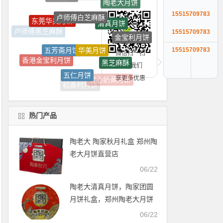
卢师傅白芝麻酥
清真月饼
东莞华美月饼
15515709783
卢师傅黑芝麻酥
15515709783
金宝利月饼
华美月饼
五芳斋月饼
15515709783
微信扫一扫
黑芝麻酥
香港金宝利月饼
关注我们
五仁月饼
流心奶黄月饼
享更多优惠
稻香村月饼
热门产品
陶老大 陶家秋月礼盒 郑州陶
老大月饼直营店
06/22
陶老大清真月饼，陶家团圆
月饼礼盒，郑州陶老大月饼
厂家总代理
06/22