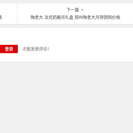
下一篇
格
陶老大 法式奶酪月礼盒 郑州陶老大月饼团购价格
登录
才能发表评论！