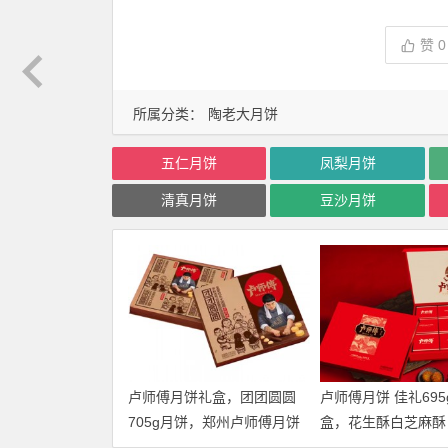
赞
0
所属分类：
陶老大月饼
五仁月饼
凤梨月饼
清真月饼
豆沙月饼
卢师傅月饼礼盒，团团圆圆
卢师傅月饼 佳礼69
705g月饼，郑州卢师傅月饼
盒，花生酥白芝麻酥
总代理
卢师傅月饼厂家总代