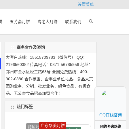
设置菜单
饼
五芳斋月饼
陶老大月饼
联系我们
商务合作及咨询
大客户热线：15515709783（微信号） QQ：
2196560382 传真电话：0371-56785956 地址：
郑州市金水区经三路63号 全国免费热线：400-
902-6886 合作范围：企事业单位礼品、食品大宗
团购业务、分销、批发业务，绿色食品、有机食
品、无公害食品招商加盟合作！
热门标签
QQ在线咨询
广东华美月饼
鲍鱼月饼
团购咨询热线
陶老大月饼