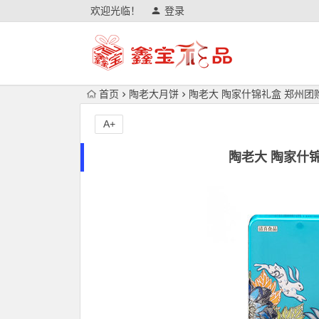
欢迎光临！
登录
首页
陶老大月饼
陶老大 陶家什锦礼盒 郑州
A+
陶老大 陶家什