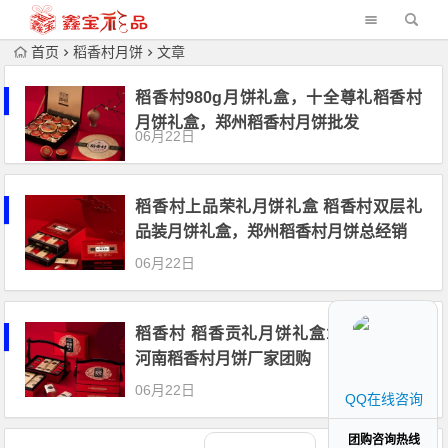
首页
稻香村月饼
文章
稻香村980g月饼礼盒，十全尊礼稻香村
月饼礼盒，郑州稻香村月饼批发
06月22日
稻香村上品荣礼月饼礼盒 稻香村双层礼
品装月饼礼盒，郑州稻香村月饼总经销
06月22日
稻香村 稻香贡礼月饼礼盒1320g礼品装
河南稻香村月饼厂家团购
06月22日
QQ在线咨询
团购咨询热线