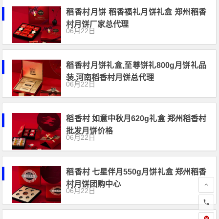
稻香村月饼 稻香福礼月饼礼盒 郑州稻香
村月饼厂家总代理
06月22日
稻香村月饼礼盒,至尊饼礼800g月饼礼品
装,河南稻香村月饼总代理
06月22日
稻香村 如意中秋月620g礼盒 郑州稻香村
批发月饼价格
06月22日
稻香村 七星伴月550g月饼礼盒 郑州稻香
村月饼团购中心
06月22日