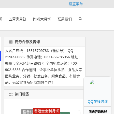
设置菜单
饼
五芳斋月饼
陶老大月饼
联系我们
商务合作及咨询
大客户热线：15515709783（微信号） QQ：
2196560382 传真电话：0371-56785956 地址：
郑州市金水区经三路63号 全国免费热线：400-
902-6886 合作范围：企事业单位礼品、食品大宗
团购业务、分销、批发业务，绿色食品、有机食
品、无公害食品招商加盟合作！
热门标签
QQ在线咨询
香港金宝利月饼
稻香村月饼
团购咨询热线
广式月饼