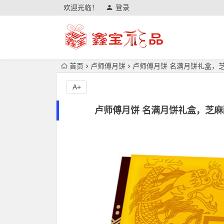
欢迎光临！
登录
首页
卢师傅月饼
卢师傅月饼 名满月饼礼盒，
A+
卢师傅月饼 名满月饼礼盒，芝