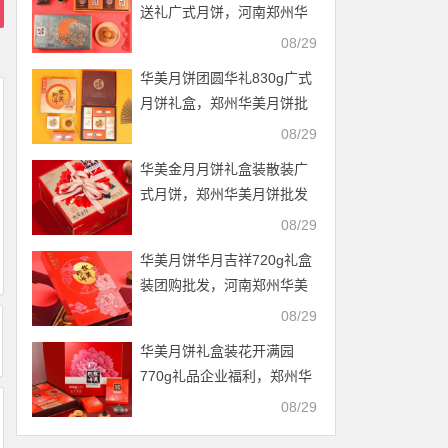
送礼广式月饼，河南郑州华
美月饼厂家电话
08/29
华美月饼团圆华礼830g广式
月饼礼盒，郑州华美月饼批
发
08/29
华美金月月饼礼盒装散装广
式月饼，郑州华美月饼批发
团购价格
08/29
华美月饼华月吉祥720g礼盒
装团购批发，河南郑州华美
月饼批发
08/29
华美月饼礼盒装花开满园
770g礼品企业福利，郑州华
美月饼厂家批发
08/29