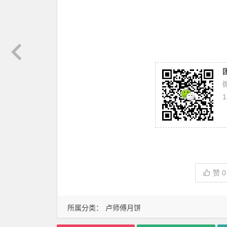
1
赞
0
所属分类：
卢师傅月饼